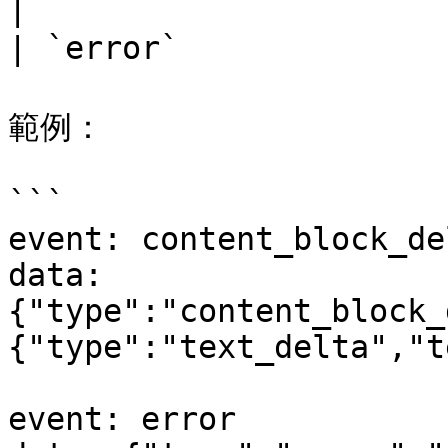
|

| `error`             
範例：

```

event: content_block_del
data: 
{"type":"content_block_
{"type":"text_delta","t
event: error
