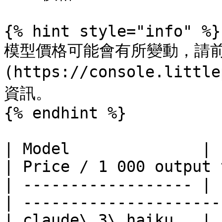
{% hint style="info" %}

模型價格可能會有所變動，請前
(https://console.litt
資訊。

{% endhint %}

| Model              | 
| Price / 1 000 output 
| ------------------ | 
| ---------------------
| claude\_3\_haiku   | $0.00025      