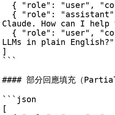
  { "role": "user", "content": "Hello there." },

  { "role": "assistant", "content": "Hi, I'm 
Claude. How can I help 
  { "role": "user", "content": "Can you explain 
LLMs in plain English?" 
]

```

#### 部分回應填充（Partiall
```json

[
