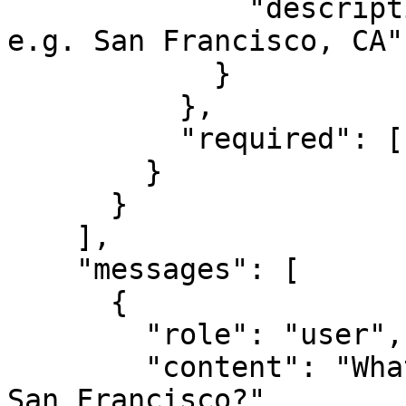
              "description": "The city and state, 
e.g. San Francisco, CA"

            }

          },

          "required": ["location"]

        }

      }

    ],

    "messages": [

      {

        "role": "user",

        "content": "What is the weather like in 
San Francisco?"
