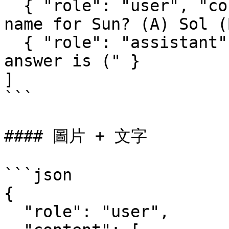
  { "role": "user", "content": "What's the Greek 
name for Sun? (A) Sol (
  { "role": "assistant", "content": "The best 
answer is (" }

]

```

#### 圖片 + 文字

```json

{

  "role": "user",
