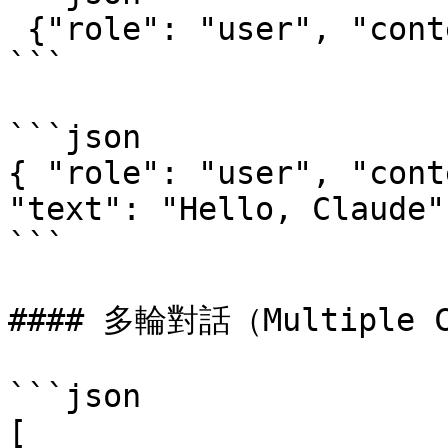
 {"role": "user", "content": "Hello, Claude"}

```

```json

{ "role": "user", "cont
"text": "Hello, Claude"
```

#### 多輪對話（Multiple Co
```json

[
