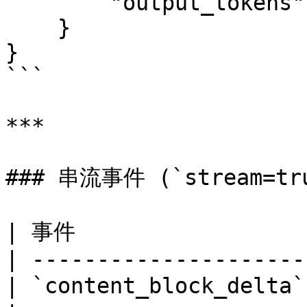
        "output_tokens": 31

    }

}

```

***

### 串流事件 (`stream=tru
| 事件                 
| ---------------------
| `content_block_del