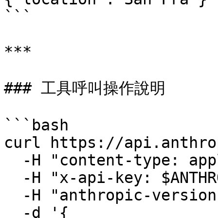
```

***

### 工具呼叫操作說明

```bash

curl https://api.anthro
  -H "content-type: application/json" \

  -H "x-api-key: $ANTHROPIC_API_KEY" \

  -H "anthropic-version: 2023-06-01" \

  -d '{
