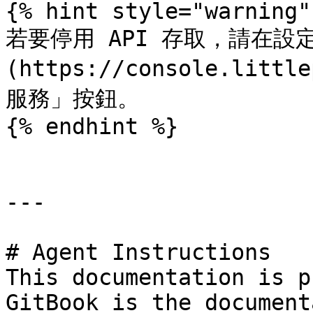
{% hint style="warning" 
若要停用 API 存取，請在設
(https://console.litt
服務」按鈕。

{% endhint %}

---

# Agent Instructions

This documentation is p
GitBook is the document