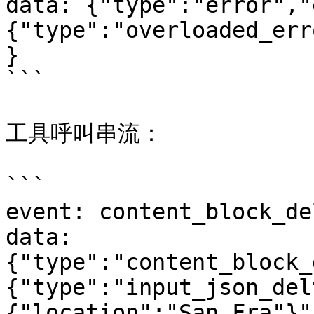
data: {"type":"error","
{"type":"overloaded_err
}

```

工具呼叫串流：

```

event: content_block_del
data: 
{"type":"content_block_
{"type":"input_json_del
{"location":"San Fra"}"}