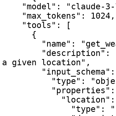
    "model": "claude-3-7-sonnet-20250219",

    "max_tokens": 1024,

    "tools": [

      {

        "name": "get_weather",

        "description": "Get the current weather in 
a given location",

        "input_schema": {

          "type": "object",

          "properties": {

            "location": {

              "type": "string",
