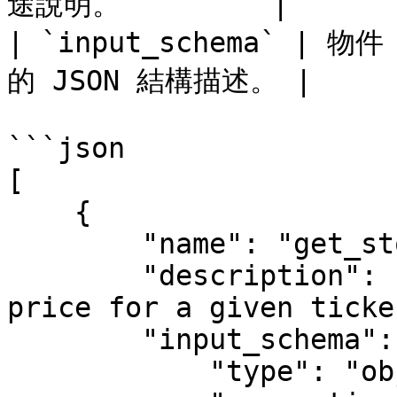
途說明。         |

| `input_schema` | 物
的 JSON 結構描述。 |

```json

[

    {

        "name": "get_stock_price",

        "description": "Get the current stock 
price for a given ticke
        "input_schema": {

            "type": "object",
