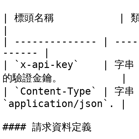
| 標頭名稱           | 類型         | 說
|

| -------------- | ----
------ |

| `x-api-key`    | 
的驗證金鑰。          |

| `Content-Type` | 字
`application/json`. |

#### 請求資料定義
