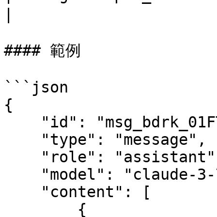
|

#### 範例

```json

{

    "id": "msg_bdrk_01FTuLJMy9aYU5TQhK14rMsE",

    "type": "message",

    "role": "assistant",

    "model": "claude-3-7-sonnet-20250219",

    "content": [

        {
