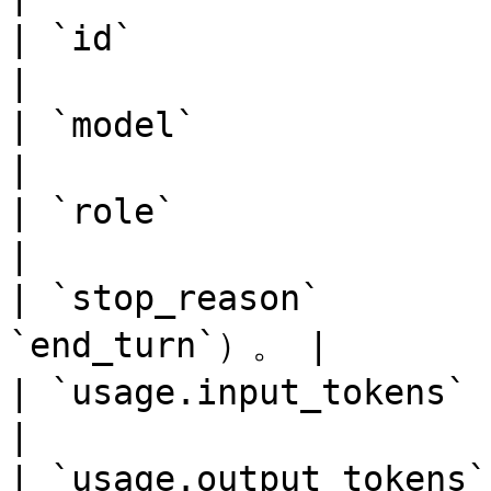
| `id`                  | 訊息 ID。   
|

| `model`               |
|

| `role`                |
|

| `stop_reason`    
`end_turn`）。 |

| `usage.input_tokens`  
|

| `usage.output_tokens` 