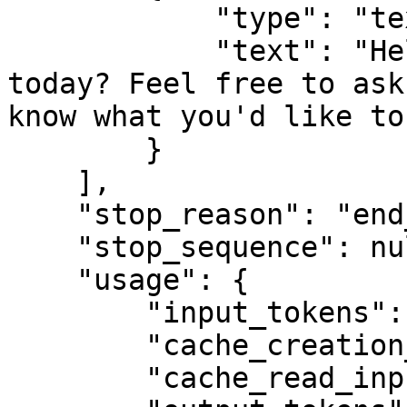
            "type": "text",

            "text": "Hello! How can I assist you 
today? Feel free to ask
know what you'd like to
        }

    ],

    "stop_reason": "end_turn",

    "stop_sequence": null,

    "usage": {

        "input_tokens": 10,

        "cache_creation_input_tokens": 0,

        "cache_read_input_tokens": 0,
