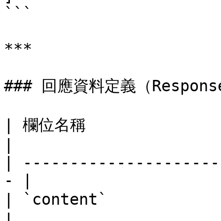
```

***

### 回應資料定義（Response 
| 欄位名稱                  | 說明         
|

| ---------------------
- |

| `content`             |
|
