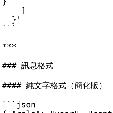
}

    ]

  }'

```

***

### 訊息格式

#### 純文字格式（簡化版）

```json
