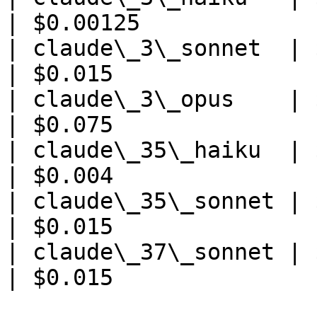
| $0.00125             
| claude\_3\_sonnet  | $0.003          
| $0.015               
| claude\_3\_opus    | $0.015          
| $0.075               
| claude\_35\_haiku  | $0.0008        
| $0.004               
| claude\_35\_sonnet | $0.003          
| $0.015               
| claude\_37\_sonnet | $0.003          
| $0.015               