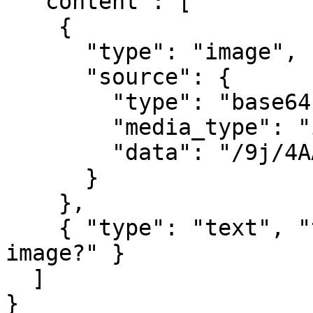
  "content": [

    {

      "type": "image",

      "source": {

        "type": "base64",

        "media_type": "image/jpeg",

        "data": "/9j/4AAQSkZJRg..."

      }

    },

    { "type": "text", "text": "What is in this 
image?" }

  ]

}
