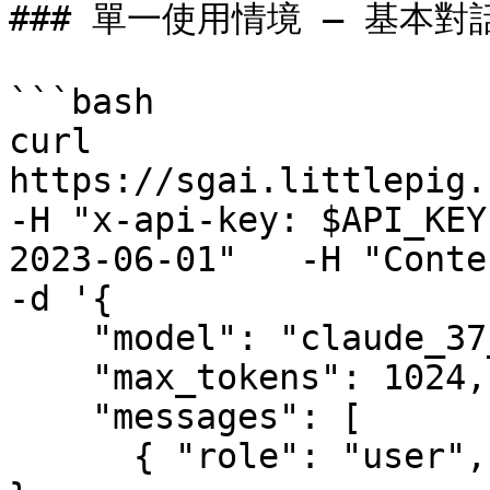
### 單一使用情境 — 基本對話
```bash

curl 
https://sgai.littlepig.c
-H "x-api-key: $API_KEY
2023-06-01"   -H "Conten
-d '{

    "model": "claude_37_sonnet",

    "max_tokens": 1024,

    "messages": [

      { "role": "user", "content": "Hello, world" 