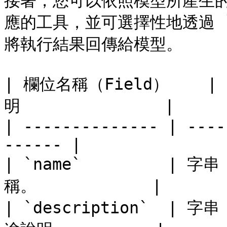
接著，您可以依照模型所產生的工
應的工具，並可選擇性地透過 `t
將執行結果回傳給模型。

| 欄位名稱（Field）    | 
明               |

| -------------- | ----
------ |

| `name`         | 字
稱。            |

| `description`  | 字