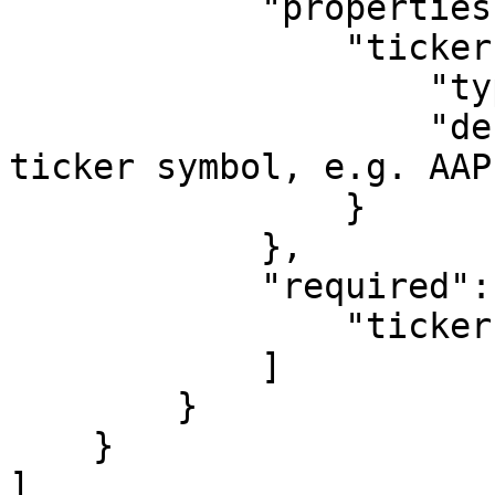
            "properties": {

                "ticker": {

                    "type": "string",

                    "description": "The stock 
ticker symbol, e.g. AAP
                }

            },

            "required": [

                "ticker"

            ]

        }

    }

]
